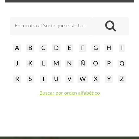
A
B
C
D
E
F
G
H
I
J
K
L
M
N
Ñ
O
P
Q
R
S
T
U
V
W
X
Y
Z
Buscar por orden alfabético