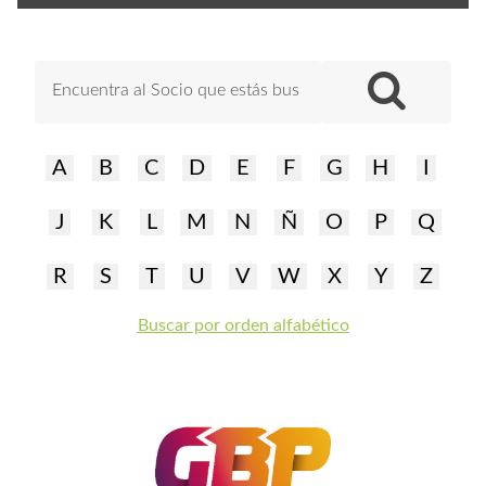
A
B
C
D
E
F
G
H
I
J
K
L
M
N
Ñ
O
P
Q
R
S
T
U
V
W
X
Y
Z
Buscar por orden alfabético