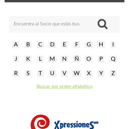
A
B
C
D
E
F
G
H
I
J
K
L
M
N
Ñ
O
P
Q
R
S
T
U
V
W
X
Y
Z
Buscar por orden alfabético